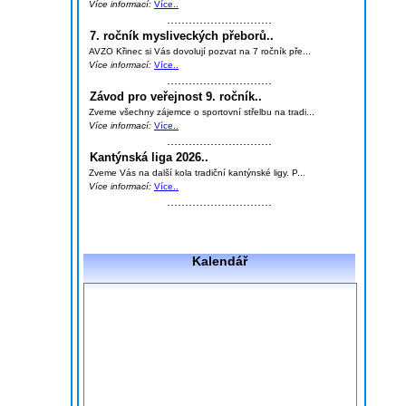
Více informací:
Více..
.............................
7. ročník mysliveckých přeborů..
AVZO Křinec si Vás dovolují pozvat na 7 ročník pře...
Více informací:
Více..
.............................
Závod pro veřejnost 9. ročník..
Zveme všechny zájemce o sportovní střelbu na tradi...
Více informací:
Více..
.............................
Kantýnská liga 2026..
Zveme Vás na další kola tradiční kantýnské ligy. P...
Více informací:
Více..
.............................
Kalendář